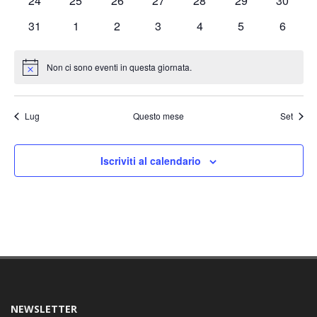
24
25
26
27
28
29
30
eventi
eventi
eventi
eventi
eventi
eventi
eventi
0
0
0
0
0
0
0
31
1
2
3
4
5
6
eventi
eventi
eventi
eventi
eventi
eventi
eventi
Non ci sono eventi in questa giornata.
Notice
Lug
Questo mese
Set
Iscriviti al calendario
NEWSLETTER