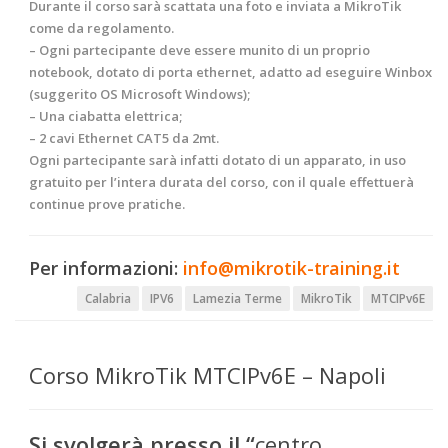
Durante il corso sarà scattata una foto e inviata a
MikroTik
come da regolamento.
– Ogni partecipante deve essere munito di un proprio
notebook, dotato di porta ethernet, adatto ad eseguire Winbox
(suggerito OS Microsoft Windows);
– Una ciabatta elettrica;
– 2 cavi Ethernet CAT5 da 2mt.
Ogni partecipante sarà infatti dotato di un apparato, in uso
gratuito per l’intera durata del corso, con il quale effettuerà
continue prove pratiche.
Per informazioni:
info@mikrotik-training.it
Calabria
IPV6
Lamezia Terme
MikroTik
MTCIPv6E
Corso MikroTik MTCIPv6E – Napoli
Si svolgerà presso il “
centro